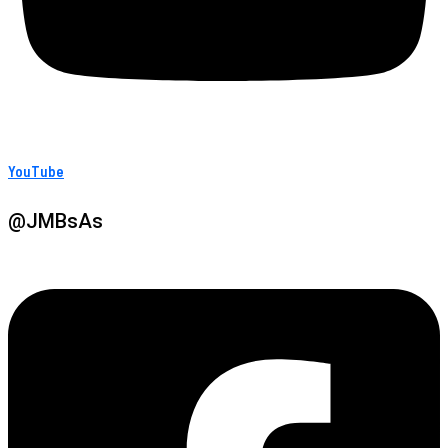
YouTube
@JMBsAs